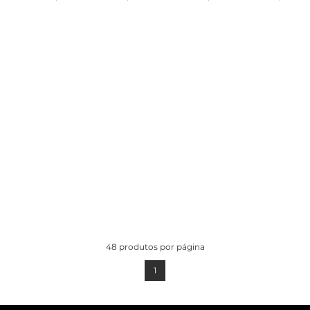
ADICIONAR AO
ADICIONAR AO
CARRINHO
CARRINHO
48
produtos por página
1