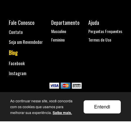
Fale Conosco
Departamento
Ajuda
Masculino
Perguntas Frequentes
Contato
Feminino
Termos de Uso
Seja um Revendedor
Blog
Facebook
Instagram
Copyright © 2019 All rights reserved.
Ao continuar nesse site, você concorda
CNPJ: 29.059.200/0001-00
Entendi
com os cookies que usamos para
Rua Coronel Antônio Marcelo, nº 110, Belenzinho - São Paulo, SP
Telefone para contato: (11) 99144-4129
melhorar sua experiência.
Saiba mais.
faleconosco@urbane.com.br