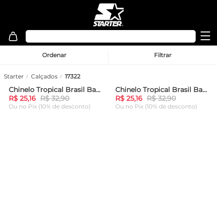
Ordenar
Filtrar
Starter
Calçados
17322
Chinelo Tropical Brasil Baby Rosa
Chinelo Tropical Brasil Baby Branco
-
23%
-
23%
R$ 25,16
R$ 32,90
R$ 25,16
R$ 32,90
Ou
no Pix (10% de desconto)
Ou
no Pix (10% de desconto)
ADICIONAR AO
ADICIONAR AO
CARRINHO
CARRINHO