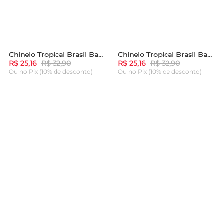
Chinelo Tropical Brasil Baby Vermelho com Azul Marinho
Chinelo Tropical Brasil Baby Azul Marinho
-
23%
-
23%
R$ 25,16
R$ 32,90
R$ 25,16
R$ 32,90
Ou
no Pix (10% de desconto)
Ou
no Pix (10% de desconto)
ADICIONAR AO
ADICIONAR AO
CARRINHO
CARRINHO