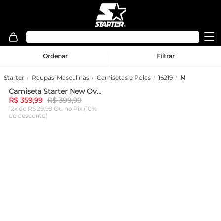
Ordenar
Filtrar
Starter
Roupas-Masculinas
Camisetas e Polos
16219
M
Camiseta Starter New Oversized Collab Baw x Preta
-
10%
R$ 359,99
R$ 399,99
12x de R$ 29,99 Ou
no Pix (10%
de desconto)
ADICIONAR AO
CARRINHO