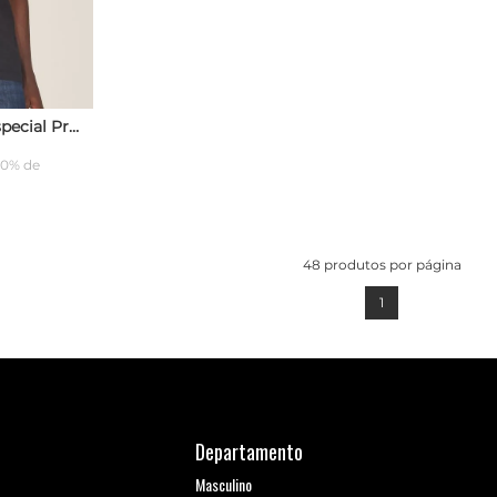
Camiseta Onbongo Especial Preta
10% de
ARRINHO
48
produtos por página
1
Departamento
Masculino