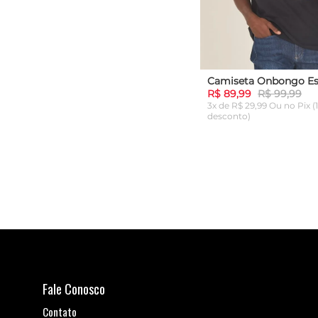
R$ 89,99
R$ 99,99
3x de R$ 29,99 Ou
no Pix (
desconto)
P
ADICIONAR AO C
Fale Conosco
Contato