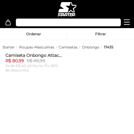
Ordenar
Filtrar
Starter
Roupas-Masculinas
Camisetas
Onbongo
17435
Camiseta Onbongo Attack Azul
-
10%
R$ 80,99
R$ 89,99
2x de R$ 40,49 Ou
no Pix (10%
de desconto)
ADICIONAR AO
CARRINHO