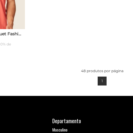
Camisa Polo Fatal Piquet Fashion Basic Coral
(10% de
ARRINHO
48
produtos por página
1
Departamento
Masculino