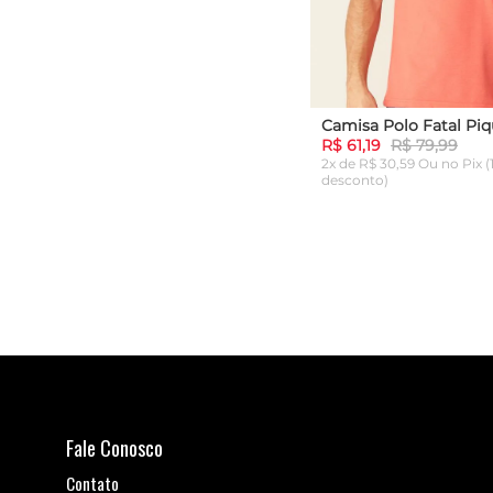
R$ 61,19
R$ 79,99
2x de R$ 30,59 Ou
no Pix 
desconto)
P
ADICIONAR AO C
Fale Conosco
Contato