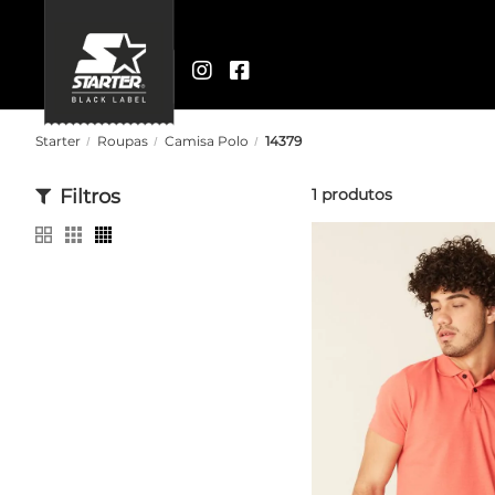
Starter
Roupas
Camisa Polo
14379
Filtros
1
produtos