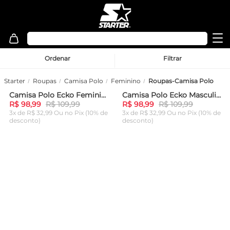
Ordenar
Filtrar
Starter
Roupas
Camisa Polo
Feminino
Roupas-Camisa Polo
Camisa Polo Ecko Feminina Kubi Preta
Camisa Polo Ecko Masculina Branca
-
10%
-
10%
R$ 98,99
R$ 109,99
R$ 98,99
R$ 109,99
3x de R$ 32,99 Ou
no Pix (10% de
3x de R$ 32,99 Ou
no Pix (10% de
desconto)
desconto)
ADICIONAR AO
ADICIONAR AO
CARRINHO
CARRINHO