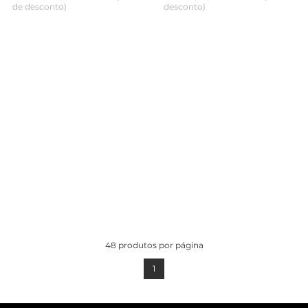
de desconto)
desconto)
ADICIONAR AO
ADICIONAR AO
CARRINHO
CARRINHO
48
produtos por página
1