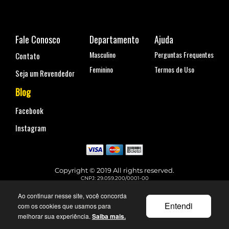
Fale Conosco
Departamento
Ajuda
Masculino
Perguntas Frequentes
Contato
Feminino
Termos de Uso
Seja um Revendedor
Blog
Facebook
Instagram
Copyright © 2019 All rights reserved.
CNPJ: 29.059.200/0001-00
Rua Coronel Antônio Marcelo, nº 110, Belenzinho - São Paulo, SP
Telefone para contato: (11) 99144-4129
Ao continuar nesse site, você concorda
faleconosco@urbane.com.br
Entendi
com os cookies que usamos para
melhorar sua experiência.
Saiba mais.