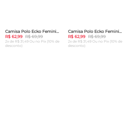
Camisa Polo Ecko Feminina Boche Preta
Camisa Polo Ecko Feminina Boche Cinza Mescla
-
10%
-
10%
R$ 62,99
R$ 69,99
R$ 62,99
R$ 69,99
2x de R$ 31,49 Ou
no Pix (10% de
2x de R$ 31,49 Ou
no Pix (10% de
desconto)
desconto)
ADICIONAR AO
ADICIONAR AO
CARRINHO
CARRINHO