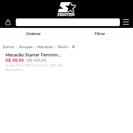
Ordenar
Filtrar
Starter
Roupas
Macacão
16424
G
Macacão Starter Feminino Com Abertura Nas Costas Mini Logo Preto
-
10%
R$ 98,99
R$ 109,99
3x de R$ 32,99 Ou
no Pix (10% de
desconto)
ADICIONAR AO
CARRINHO