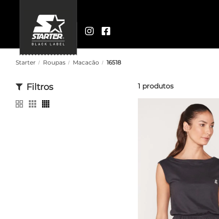
Starter
Roupas
Macacão
16518
Filtros
1
produtos