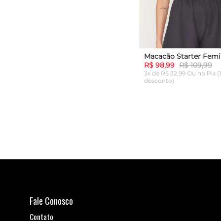
R$ 98,99
R$ 109,99
3x de R$ 32,99 Ou
no Pix (
desconto)
P
M
G
ADICIONAR AO C
Fale Conosco
Contato