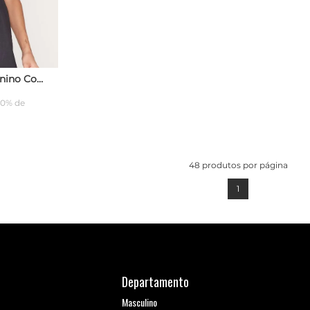
Macacão Starter Feminino Com Abertura Nas Costas Mini Logo Preto
10% de
ARRINHO
48
produtos por página
1
Departamento
Masculino