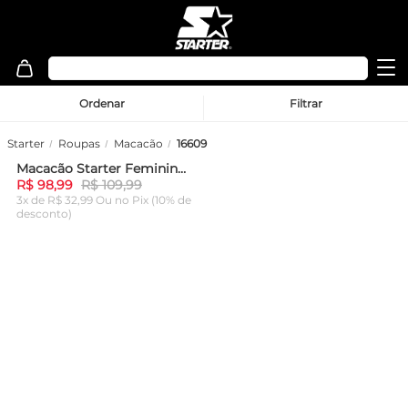
Ordenar
Filtrar
Starter
Roupas
Macacão
16609
Macacão Starter Feminino Com Abertura Nas Costas Mini Logo Preto
-
10%
R$ 98,99
R$ 109,99
3x de R$ 32,99 Ou
no Pix (10% de
desconto)
ADICIONAR AO
CARRINHO