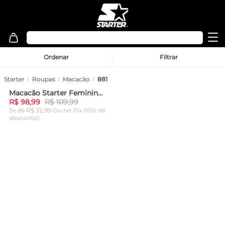
Ordenar
Filtrar
Starter
Roupas
Macacão
881
Macacão Starter Feminino Com Abertura Nas Costas Mini Logo Preto
-
10%
R$ 98,99
R$ 109,99
3x de R$ 32,99 Ou
no Pix (10% de
desconto)
ADICIONAR AO
CARRINHO