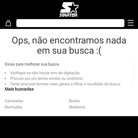
Ops, não encontramos nada
em sua busca :(
Dicas para melhorar sua busca
Verifique se não houve erro de digitação.
Procure por um termo similar ou sinônimo.
Tente procurar termos mais gerais e filtrar o resultado da busca.
Mais buscadas
Camisetas
Bonés
Bermudas
Moletons