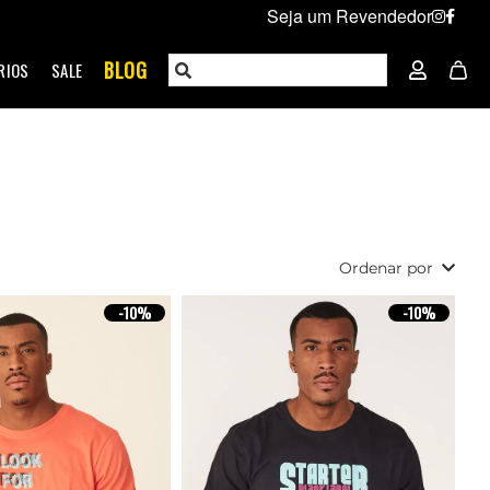
Seja um Revendedor
BLOG
RIOS
SALE
Ordenar por
-
10%
-
10%