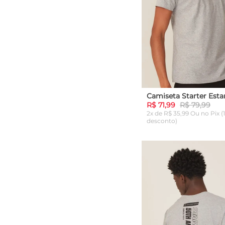
R$ 71,99
R$ 79,99
2x de R$ 35,99 Ou
no Pix (
desconto)
P
ADICIONAR AO C