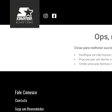
Ops,
Dicas para melhorar sua 
Verifique se não houve 
Procure por um termo s
Tente procurar termos ma
Fale Conosco
Contato
Seja um Revendedor