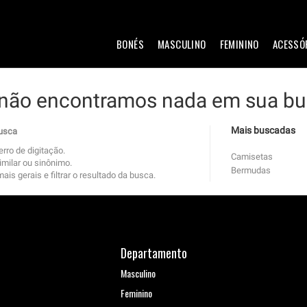
BONÉS
MASCULINO
FEMININO
ACESSÓ
 não encontramos nada em sua bus
Mais buscadas
busca
erro de digitação.
Camisetas
imilar ou sinônimo.
Bermudas
is gerais e filtrar o resultado da busca.
Departamento
Masculino
Feminino