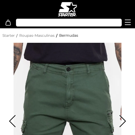
Starter
Roupas-Masculinas
Bermudas