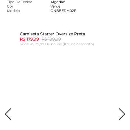
Tipo De Tecido
Algodão
Cor
Verde
Modelo
ONBBERM02F
Camiseta Starter Oversize Preta
10%
-
10%
R$ 179,99
R$ 199,99
6x de R$ 29,99 Ou
no Pix (10% de desconto)
ADICIONAR AO CARRINHO