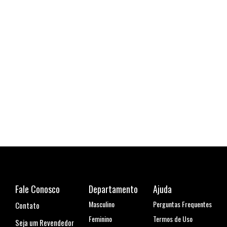
Cami
R$ 1
6x de
Fale Conosco
Departamento
Ajuda
Masculino
Perguntas Frequentes
Contato
Feminino
Termos de Uso
Seja um Revendedor