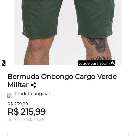
m
toque para zoom
Bermuda Onbongo Cargo Verde
Militar
Produto original
R$ 239,99
R$ 215,99
ou
7
x
de
R$ 30,85