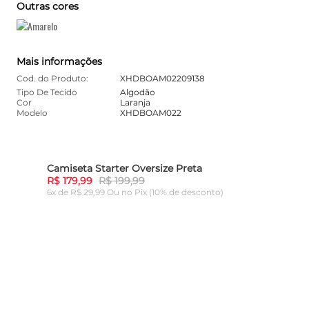
Outras cores
Mais informações
Cod. do Produto:
XHDBOAM02209138
Tipo De Tecido
Algodão
Cor
Laranja
Modelo
XHDBOAM022
Camiseta Starter Oversize Preta
10%
-
10%
R$ 179,99
R$ 199,99
6x de R$ 29,99 Ou
no Pix (10% de desconto)
ADICIONAR AO CARRINHO