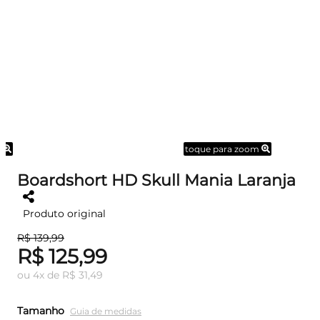
m
toque para zoom
Boardshort HD Skull Mania Laranja
Produto original
R$ 139,99
R$ 125,99
ou
4
x
de
R$ 31,49
Tamanho
Guia de medidas