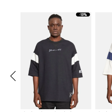
-
10%
-
10%