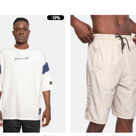
-
10%