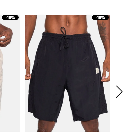
-
10%
-
10%