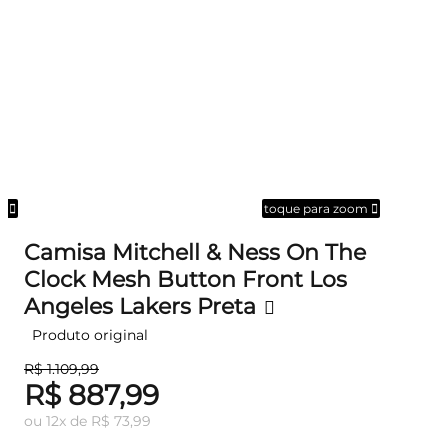
om
toque para zoom
Camisa Mitchell & Ness On The
Clock Mesh Button Front Los
Angeles Lakers Preta
Produto original
R$ 1.109,99
R$ 887,99
ou
12
x
de
R$ 73,99