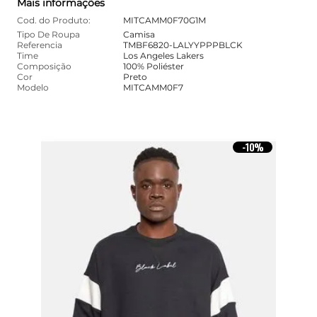
Mais informações
Cod. do Produto:
MITCAMM0F70G1M
Tipo De Roupa
Camisa
Referencia
TMBF6820-LALYYPPPBLCK
Time
Los Angeles Lakers
Composição
100% Poliéster
Cor
Preto
Modelo
MITCAMM0F7
10%
-
10%