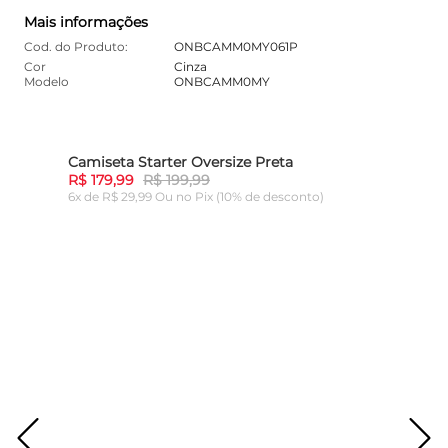
Mais informações
Cod. do Produto:
ONBCAMM0MY061P
Cor
Cinza
Modelo
ONBCAMM0MY
Camiseta Starter Oversize Preta
Cami
10%
-
10%
R$ 179,99
R$ 199,99
R$ 1
6x de R$ 29,99 Ou
no Pix (10% de desconto)
6x de
ADICIONAR AO CARRINHO