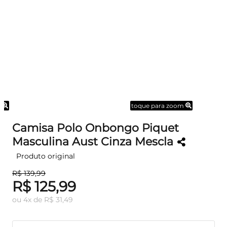
m
toque para zoom
Camisa Polo Onbongo Piquet
Masculina Aust Cinza Mescla
Produto original
R$ 139,99
R$ 125,99
ou
4
x
de
R$ 31,49