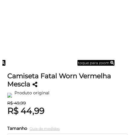
m
toque para zoom
Camiseta Fatal Worn Vermelha
Mescla
Produto original
R$ 49,99
R$ 44,99
Tamanho
Guia de medidas