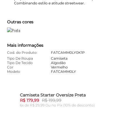
Combinando estilo e atitude streetwear.
Outras cores
Mais informações
Cod. do Produto:
FATCAMM0LY0K1P
Tipo De Roupa
Camiseta
Tipo De Tecido
Algodão
Cor
Vermelho
Modelo
FATCAMM0LY
Camiseta Starter Oversize Preta
10%
-
10%
R$ 179,99
R$ 199,99
6x de R$ 29,99 Ou
no Pix (10% de desconto)
ADICIONAR AO CARRINHO