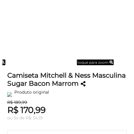
m
toque para zoom
Camiseta Mitchell & Ness Masculina
Sugar Bacon Marrom
Produto original
R$ 189,99
R$ 170,99
ou
5
x
de
R$ 34,19