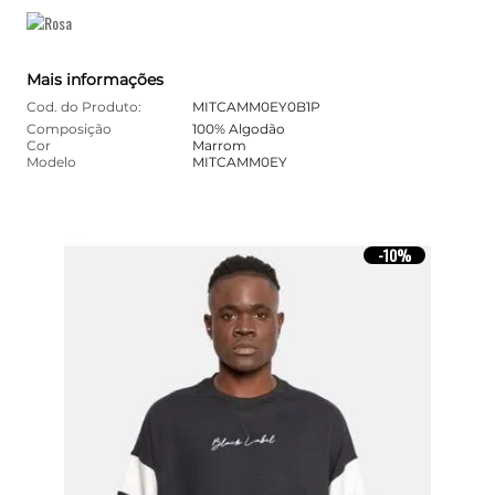
Mais informações
Cod. do Produto:
MITCAMM0EY0B1P
Composição
100% Algodão
Cor
Marrom
Modelo
MITCAMM0EY
10%
-
10%