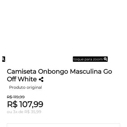
m
toque para zoom
Camiseta Onbongo Masculina Go
Off White
Produto original
R$ 119,99
R$ 107,99
ou
3
x
de
R$ 35,99