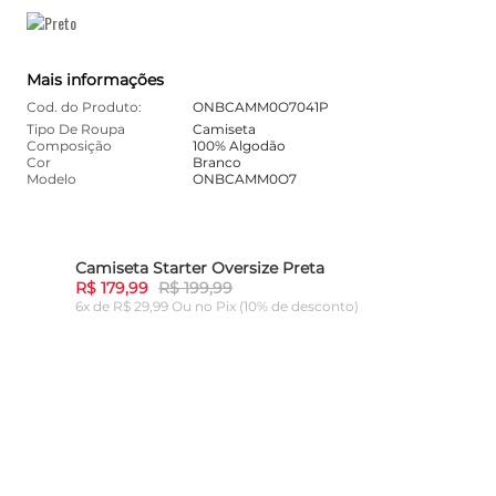
Mais informações
Cod. do Produto:
ONBCAMM0O7041P
Tipo De Roupa
Camiseta
Composição
100% Algodão
Cor
Branco
Modelo
ONBCAMM0O7
Camiseta Starter Oversize Preta
Cami
10%
-
10%
R$ 179,99
R$ 199,99
R$ 1
6x de R$ 29,99 Ou
no Pix (10% de desconto)
6x de
ADICIONAR AO CARRINHO