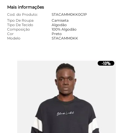
Mais informações
Cod. do Produto:
STACAMM0KK0G1P
Tipo De Roupa
Camiseta
Tipo De Tecido
Algodão
Composição
100% Algodão
Cor
Preto
Modelo
STACAMM0KK
10%
-
10%