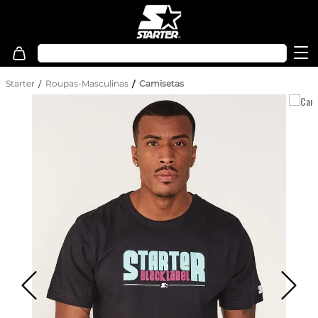
Starter
Roupas-Masculinas
Camisetas