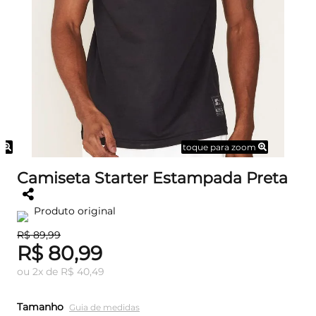
m
toque para zoom
Camiseta Starter Estampada Preta
Produto original
R$ 89,99
R$ 80,99
ou
2
x
de
R$ 40,49
Tamanho
Guia de medidas