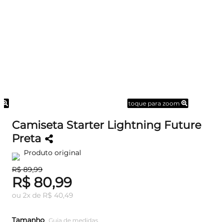
m
toque para zoom
Camiseta Starter Lightning Future
Preta
Produto original
R$ 89,99
R$ 80,99
ou
2
x
de
R$ 40,49
Tamanho
Guia de medidas