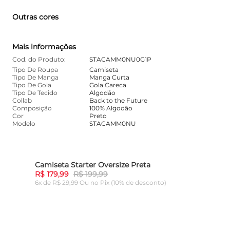
Outras cores
Mais informações
Cod. do Produto:
STACAMM0NU0G1P
Tipo De Roupa
Camiseta
Tipo De Manga
Manga Curta
Tipo De Gola
Gola Careca
Tipo De Tecido
Algodão
Collab
Back to the Future
Composição
100% Algodão
Cor
Preto
Modelo
STACAMM0NU
Camiseta Starter Oversize Preta
10%
-
10%
R$ 179,99
R$ 199,99
6x de R$ 29,99 Ou
no Pix (10% de desconto)
ADICIONAR AO CARRINHO