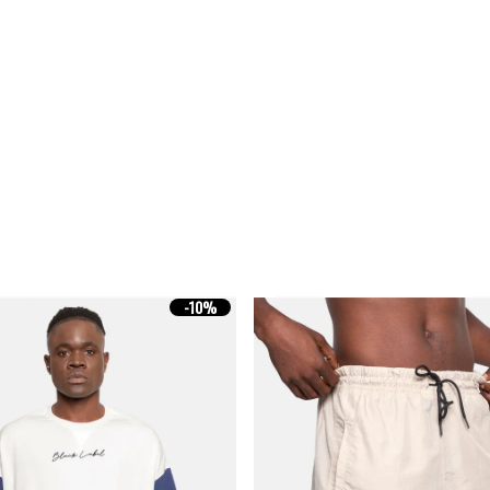
-
10%