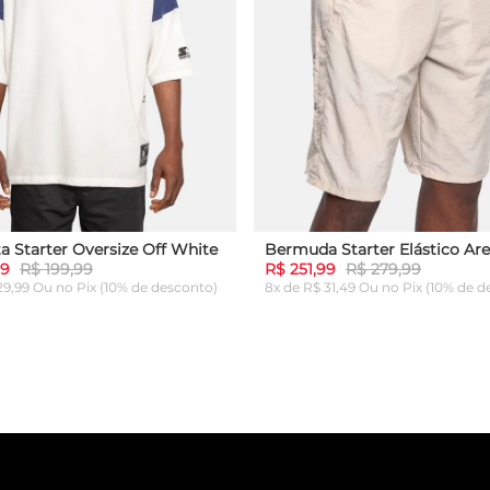
a Starter Oversize Off White
Bermuda Starter Elástico Are
99
R$ 199,99
R$ 251,99
R$ 279,99
 29,99 Ou
no Pix (10% de desconto)
8x de R$ 31,49 Ou
no Pix (10% de d
G
GG
P
M
G
GG
ICIONAR AO CARRINHO
ADICIONAR AO CARRI