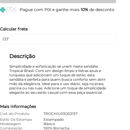
35
Esgotado
Pague
com PIX e ganhe mais
10%
de desconto
37
Restam mais de 6 itens
39
Resta 1 item
Calcular frete
41
Esgotado
43
Esgotado
Descrição
Simplicidade e sofisticação se unem nesta sandália
Tropical Brasil. Com um design limpo e listras azuis e
turquesa que adicionam um toque de estilo, esta
sandália é perfeita para quem busca conforto sem abrir
mão da elegância. Ideal para o uso diário, seja na praia,
piscina ou nas ruas. Adicione um toque de simplicidade
elegante ao seu estilo casual com essa peça essencial.
Mais informações
Cod. do Produto:
TROCHIU03O02137
Estilo Da Estampa
Estampado
Modelagem
Básico
Composição
100% Borracha