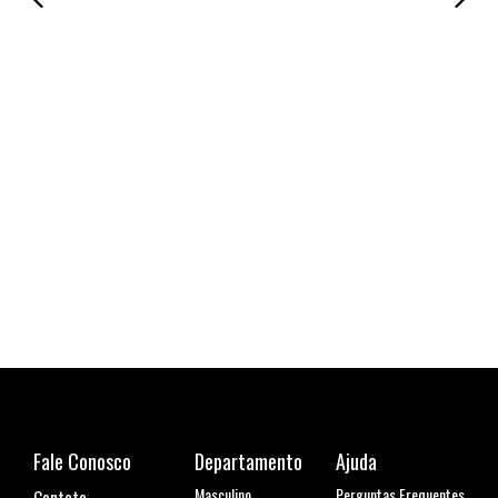
Cami
R$ 1
6x de
Fale Conosco
Departamento
Ajuda
Masculino
Perguntas Frequentes
Contato