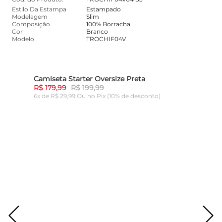
Estilo Da Estampa
Estampado
Modelagem
Slim
Composição
100% Borracha
Cor
Branco
Modelo
TROCHIF04V
Camiseta Starter Oversize Preta
10%
-
10%
R$ 179,99
R$ 199,99
6x de R$ 29,99 Ou
no Pix (10% de desconto)
ADICIONAR AO CARRINHO