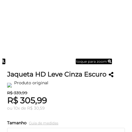
m
toque para zoom
Jaqueta HD Leve Cinza Escuro
Produto original
R$ 339,99
R$ 305,99
ou
10
x
de
R$ 30,59
Tamanho
Guia de medidas