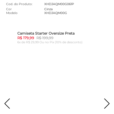
Cod. do Produto:
XHDJAQM00G061P
Cor
Cinza
Modelo
XHDJAQM00G
Camiseta Starter Oversize Preta
10%
-
10%
R$ 179,99
R$ 199,99
6x de R$ 29,99 Ou
no Pix (10% de desconto)
ADICIONAR AO CARRINHO