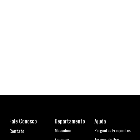
Cami
R$ 1
6x de
Fale Conosco
Departamento
Ajuda
Masculino
Perguntas Frequentes
Contato
Feminino
Termos de Uso