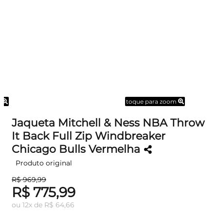
m
toque para zoom
Jaqueta Mitchell & Ness NBA Throw
It Back Full Zip Windbreaker
Chicago Bulls Vermelha
Produto original
R$ 969,99
R$ 775,99
ou
12
x
de
R$ 64,66