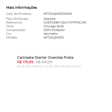
Mais informações
Cod. do Produto:
MITJAQM05Z0K1M
Tipo De Roupa
Jaqueta
Referencia
OJZP3399-CBUYYPPPSCAR
Time
Chicago Bulls
Composição
100% Poliéster
Cor
Vermelho
Modelo
MITJAQM05Z
Camiseta Starter Oversize Preta
10%
-
10%
R$ 179,99
R$ 199,99
6x de R$ 29,99 Ou
no Pix (10% de desconto)
ADICIONAR AO CARRINHO