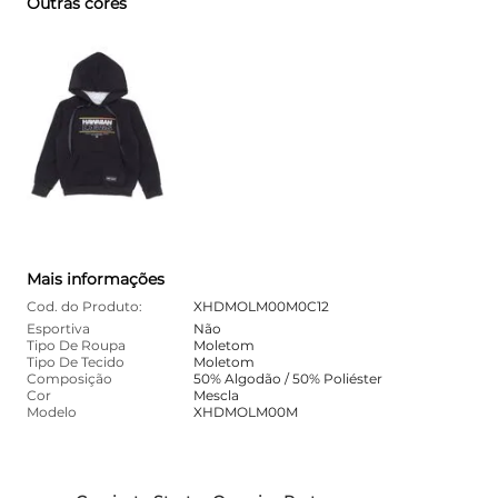
Outras cores
Mais informações
Cod. do Produto:
XHDMOLM00M0C12
Esportiva
Não
Tipo De Roupa
Moletom
Tipo De Tecido
Moletom
Composição
50% Algodão / 50% Poliéster
Cor
Mescla
Modelo
XHDMOLM00M