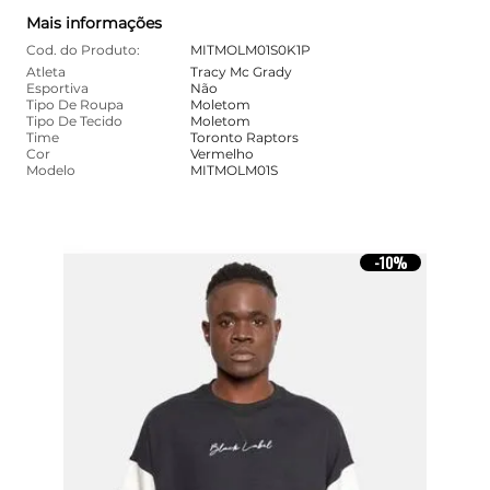
Mais informações
Cod. do Produto:
MITMOLM01S0K1P
Atleta
Tracy Mc Grady
Esportiva
Não
Tipo De Roupa
Moletom
Tipo De Tecido
Moletom
Time
Toronto Raptors
Cor
Vermelho
Modelo
MITMOLM01S
10%
-
10%