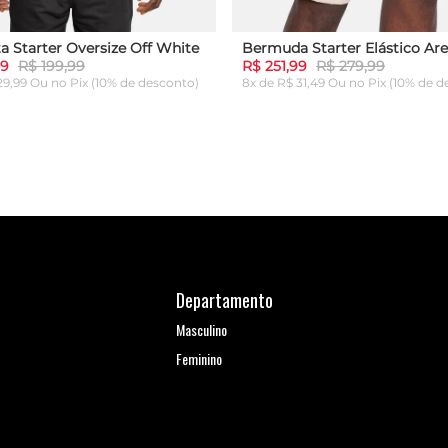
a Starter Oversize Off White
Bermuda Starter Elástico Are
99
R$ 199,99
R$ 251,99
R$ 279,99
 29,99 Ou
no Pix (10% de desconto)
8x de R$ 31,49 Ou
no Pix (10% de d
G
GG
P
M
G
GG
ICIONAR AO CARRINHO
ADICIONAR AO CARRI
Departamento
Masculino
Feminino