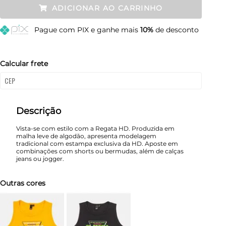
ADICIONAR AO CARRINHO
4
Restam mais de 6 itens
Pague
com PIX e ganhe mais
10%
de desconto
6
Esgotado
8
Esgotado
Calcular frete
Descrição
Vista-se com estilo com a Regata HD. Produzida em
malha leve de algodão, apresenta modelagem
tradicional com estampa exclusiva da HD. Aposte em
combinações com shorts ou bermudas, além de calças
jeans ou jogger.
Outras cores