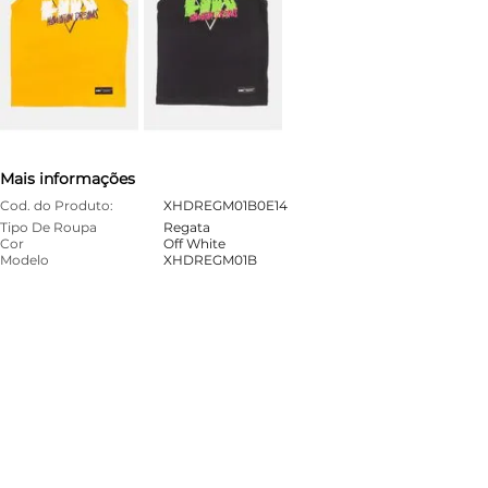
Mais informações
Cod. do Produto:
XHDREGM01B0E14
Tipo De Roupa
Regata
Cor
Off White
Modelo
XHDREGM01B