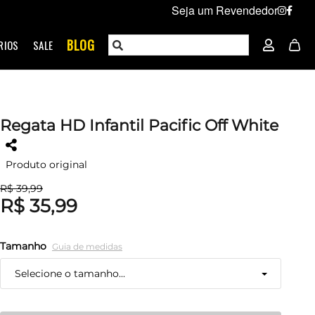
Seja um Revendedor
BLOG
RIOS
SALE
Regata HD Infantil Pacific Off White
Produto original
R$ 39,99
R$ 35,99
Tamanho
Guia de medidas
Selecione o tamanho...
2
Esgotado