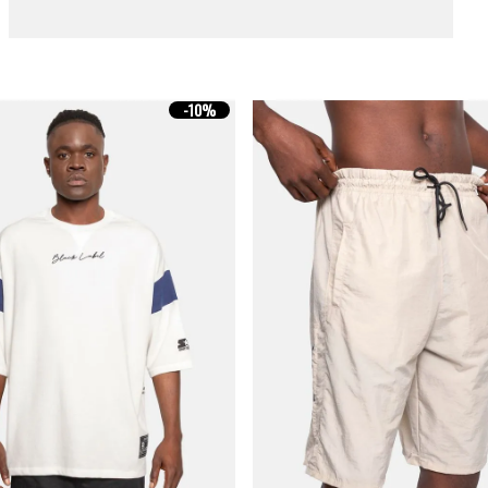
-
10%