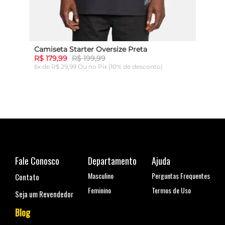
Camiseta Starter Oversize Preta
Cami
R$ 179,99
R$ 199,99
R$ 1
6x de R$ 29,99 Ou
no Pix (10% de desconto)
6x de
ADICIONAR AO CARRINHO
Fale Conosco
Departamento
Ajuda
Masculino
Perguntas Frequentes
Contato
Feminino
Termos de Uso
Seja um Revendedor
Blog