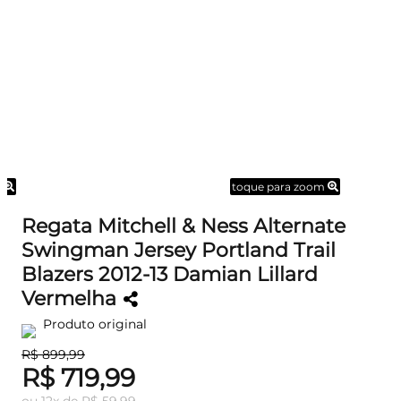
m
toque para zoom
Regata Mitchell & Ness Alternate
Swingman Jersey Portland Trail
Blazers 2012-13 Damian Lillard
Vermelha
Produto original
R$ 899,99
R$ 719,99
ou
12
x
de
R$ 59,99