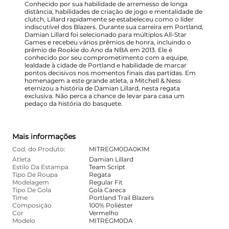
Conhecido por sua habilidade de arremesso de longa
distância, habilidades de criação de jogo e mentalidade de
clutch, Lillard rapidamente se estabeleceu como o líder
indiscutível dos Blazers. Durante sua carreira em Portland,
Damian Lillard foi selecionado para múltiplos All-Star
Games e recebeu vários prêmios de honra, incluindo o
prêmio de Rookie do Ano da NBA em 2013. Ele é
conhecido por seu comprometimento com a equipe,
lealdade à cidade de Portland e habilidade de marcar
pontos decisivos nos momentos finais das partidas. Em
homenagem a este grande atleta, a Mitchell & Ness
eternizou a história de Damian Lillard, nesta regata
exclusiva. Não perca a chance de levar para casa um
pedaço da história do basquete.
Mais informações
Cod. do Produto:
MITREGM0DA0K1M
Atleta
Damian Lillard
Estilo Da Estampa
Team Script
Tipo De Roupa
Regata
Modelagem
Regular Fit
Tipo De Gola
Gola Careca
Time
Portland Trail Blazers
Composição
100% Poliéster
Cor
Vermelho
Modelo
MITREGM0DA