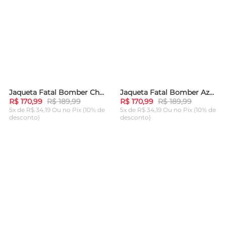
Jaqueta Fatal Bomber Chumbo
Jaqueta Fatal Bomber Azul Marinho
-
10%
-
10%
R$ 170,99
R$ 189,99
R$ 170,99
R$ 189,99
5x de R$ 34,19 Ou
no Pix (10% de
5x de R$ 34,19 Ou
no Pix (10% de
desconto)
desconto)
ADICIONAR AO
ADICIONAR AO
CARRINHO
CARRINHO