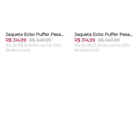
Jaqueta Ecko Puffer Pesada Preta
Jaqueta Ecko Puffer Pesada Areia
-
10%
-
10%
R$ 314,99
R$ 349,99
R$ 314,99
R$ 349,99
10x de R$ 31,49 Ou
no Pix (10%
10x de R$ 31,49 Ou
no Pix (10%
de desconto)
de desconto)
ADICIONAR AO
ADICIONAR AO
CARRINHO
CARRINHO