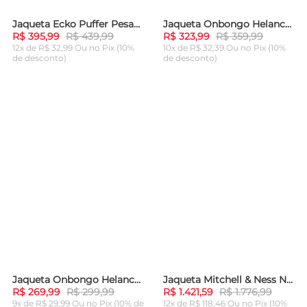
Jaqueta Ecko Puffer Pesada Masculina Preta
Jaqueta Onbongo Helanca Plus Size Preta
-
10%
-
10%
R$ 395,99
R$ 439,99
R$ 323,99
R$ 359,99
12x de R$ 32,99 Ou
no Pix (10%
10x de R$ 32,39 Ou
no Pix (10%
de desconto)
de desconto)
ADICIONAR AO
ADICIONAR AO
CARRINHO
CARRINHO
Jaqueta Onbongo Helanca Preta
Jaqueta Mitchell & Ness NFL Ultimate Lightweight Windbreaker Vintage Logo Miami Dolphins Verde
-
10%
-
20%
R$ 269,99
R$ 299,99
R$ 1.421,59
R$ 1.776,99
9x de R$ 29,99 Ou
no Pix (10% de
12x de R$ 118,46 Ou
no Pix (10%