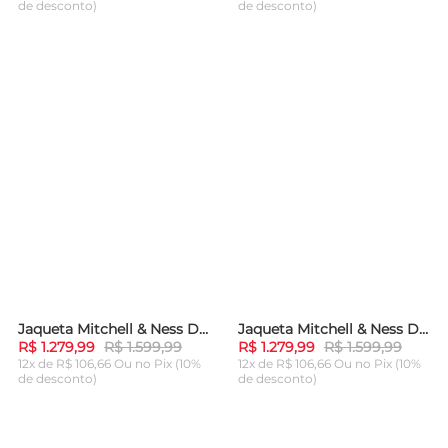
de desconto)
de desconto)
ADICIONAR AO
ADICIONAR AO
CARRINHO
CARRINHO
Jaqueta Mitchell & Ness Double Clutch Lightweight Satin Chicago Bulls Vermelha
Jaqueta Mitchell & Ness Double Clutch Lightweight Satin Chicago Bulls Azul
-
20%
-
20%
R$ 1.279,99
R$ 1.599,99
R$ 1.279,99
R$ 1.599,99
12x de R$ 106,66 Ou
no Pix (10%
12x de R$ 106,66 Ou
no Pix (10%
de desconto)
de desconto)
ADICIONAR AO
ADICIONAR AO
CARRINHO
CARRINHO