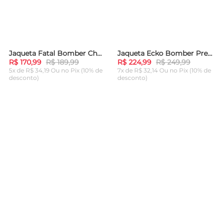
Jaqueta Fatal Bomber Chumbo
Jaqueta Ecko Bomber Preta
-
10%
-
10%
R$ 170,99
R$ 189,99
R$ 224,99
R$ 249,99
5x de R$ 34,19 Ou
no Pix (10% de
7x de R$ 32,14 Ou
no Pix (10% de
desconto)
desconto)
ADICIONAR AO
ADICIONAR AO
CARRINHO
CARRINHO