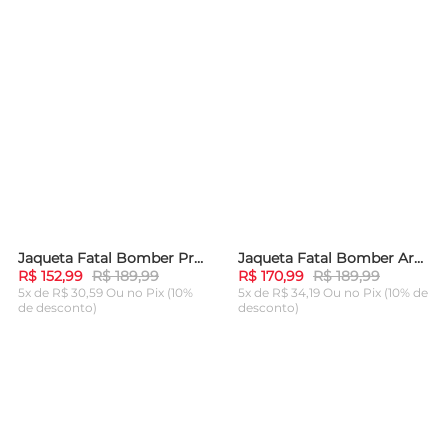
Jaqueta Fatal Bomber Preta
Jaqueta Fatal Bomber Areia
-
19%
-
10%
R$ 152,99
R$ 189,99
R$ 170,99
R$ 189,99
5x de R$ 30,59 Ou
no Pix (10%
5x de R$ 34,19 Ou
no Pix (10% de
de desconto)
desconto)
ADICIONAR AO
ADICIONAR AO
CARRINHO
CARRINHO