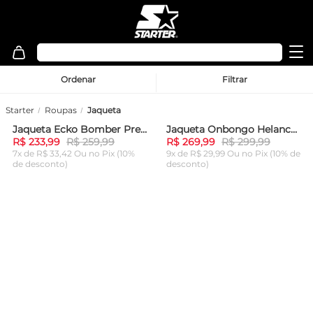
Ordenar
Filtrar
Starter
Roupas
Jaqueta
Jaqueta Ecko Bomber Preta
Jaqueta Onbongo Helanca Aberta Preta
-
10%
-
10%
R$ 233,99
R$ 259,99
R$ 269,99
R$ 299,99
7x de R$ 33,42 Ou
no Pix (10%
9x de R$ 29,99 Ou
no Pix (10% de
de desconto)
desconto)
ADICIONAR AO
ADICIONAR AO
CARRINHO
CARRINHO