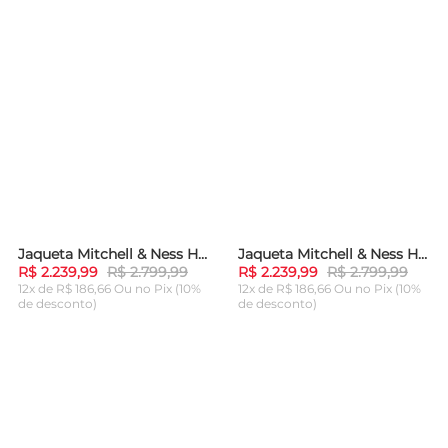
Jaqueta Mitchell & Ness HOF M&N Satin Jacket Miami Heat Dwyane Wade Preta
Jaqueta Mitchell & Ness HOF N&N Satin Jacket Los Angeles Lakers Pau Gasol Roxa
-
20%
-
20%
R$ 2.239,99
R$ 2.799,99
R$ 2.239,99
R$ 2.799,99
12x de R$ 186,66 Ou
no Pix (10%
12x de R$ 186,66 Ou
no Pix (10%
de desconto)
de desconto)
ADICIONAR AO
ADICIONAR AO
CARRINHO
CARRINHO