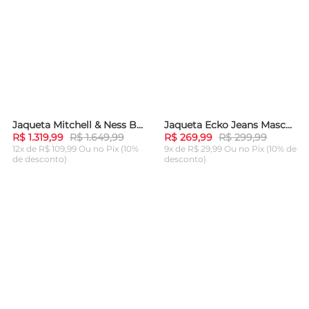
Jaqueta Mitchell & Ness Big Face 4.0 Satin New York Knicks Preta
Jaqueta Ecko Jeans Masculina Preta
-
20%
-
10%
R$ 1.319,99
R$ 1.649,99
R$ 269,99
R$ 299,99
12x de R$ 109,99 Ou
no Pix (10%
9x de R$ 29,99 Ou
no Pix (10% de
de desconto)
desconto)
ADICIONAR AO
ADICIONAR AO
CARRINHO
CARRINHO