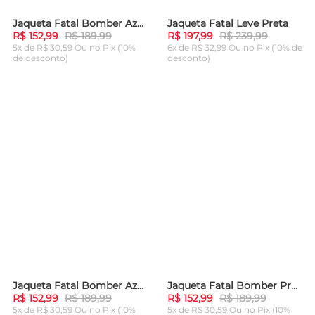
Jaqueta Fatal Bomber Azul Marinho
Jaqueta Fatal Leve Preta
-
19%
-
17%
R$ 152,99
R$ 189,99
R$ 197,99
R$ 239,99
5x de R$ 30,59 Ou
no Pix (10%
6x de R$ 32,99 Ou
no Pix (10% de
de desconto)
desconto)
ADICIONAR AO
ADICIONAR AO
CARRINHO
CARRINHO
Jaqueta Fatal Bomber Azul Marinho
Jaqueta Fatal Bomber Preta
-
19%
-
19%
R$ 152,99
R$ 189,99
R$ 152,99
R$ 189,99
5x de R$ 30,59 Ou
no Pix (10%
5x de R$ 30,59 Ou
no Pix (10%