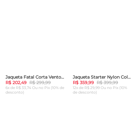
Jaqueta Fatal Corta Vento Aberta Com Capuz Preta
Jaqueta Starter Nylon Collab Coca Cola Cut Logos Preta
-
32%
-
10%
R$ 202,49
R$ 299,99
R$ 359,99
R$ 399,99
6x de R$ 33,74 Ou
no Pix (10% de
12x de R$ 29,99 Ou
no Pix (10%
desconto)
de desconto)
ADICIONAR AO
ADICIONAR AO
CARRINHO
CARRINHO