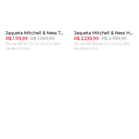
Jaqueta Mitchell & Ness Team OG 2.0 Anorak Windbreaker Chicago Bulls Preta
Jaqueta Mitchell & Ness HOF N&N Satin Jacket San Antonio Spurs Tony Parker Preta
-
20%
-
20%
R$ 1.119,99
R$ 1.399,99
R$ 2.239,99
R$ 2.799,99
12x de R$ 93,33 Ou
no Pix (10%
12x de R$ 186,66 Ou
no Pix (10%
de desconto)
de desconto)
ADICIONAR AO
ADICIONAR AO
CARRINHO
CARRINHO