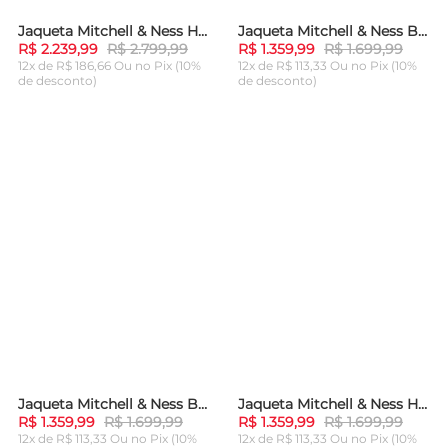
Jaqueta Mitchell & Ness HOF N&N Satin Jacket Dallas Mavericks Dirk Nowitzki Azul Royal
Jaqueta Mitchell & Ness Bomber Jacket Big Face 7.0 Los Angeles Lakers Preta
-
20%
-
20%
R$ 2.239,99
R$ 2.799,99
R$ 1.359,99
R$ 1.699,99
12x de R$ 186,66 Ou
no Pix (10%
12x de R$ 113,33 Ou
no Pix (10%
de desconto)
de desconto)
ADICIONAR AO
ADICIONAR AO
CARRINHO
CARRINHO
Jaqueta Mitchell & Ness Bomber Jacket Big Face 7.0 Chicago Bulls Preta
Jaqueta Mitchell & Ness Heavyweight Satin Miami Heat Vermelha
-
20%
-
20%
R$ 1.359,99
R$ 1.699,99
R$ 1.359,99
R$ 1.699,99
12x de R$ 113,33 Ou
no Pix (10%
12x de R$ 113,33 Ou
no Pix (10%