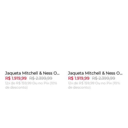
Jaqueta Mitchell & Ness Oversized Varsity Full-Snap Golden State Warriors Azul
Jaqueta Mitchell & Ness Oversized Varsity Full-Snap Chicago Bulls Preta
-
20%
-
20%
R$ 1.919,99
R$ 2.399,99
R$ 1.919,99
R$ 2.399,99
12x de R$ 159,99 Ou
no Pix (10%
12x de R$ 159,99 Ou
no Pix (10%
de desconto)
de desconto)
ADICIONAR AO
ADICIONAR AO
CARRINHO
CARRINHO