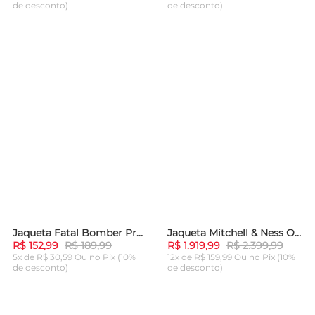
de desconto)
de desconto)
ADICIONAR AO
ADICIONAR AO
CARRINHO
CARRINHO
Jaqueta Fatal Bomber Preta
Jaqueta Mitchell & Ness Oversized Varsity Full-Snap Los Angeles Lakers Roxa
-
19%
-
20%
R$ 152,99
R$ 189,99
R$ 1.919,99
R$ 2.399,99
5x de R$ 30,59 Ou
no Pix (10%
12x de R$ 159,99 Ou
no Pix (10%
de desconto)
de desconto)
ADICIONAR AO
ADICIONAR AO
CARRINHO
CARRINHO