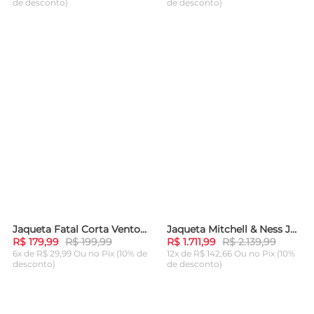
de desconto)
de desconto)
ADICIONAR AO
ADICIONAR AO
CARRINHO
CARRINHO
Jaqueta Fatal Corta Vento Cinza
Jaqueta Mitchell & Ness Jersey Authentic Warm Up Chicago Bulls 1992-1993 Vermelha
-
10%
-
20%
R$ 179,99
R$ 199,99
R$ 1.711,99
R$ 2.139,99
6x de R$ 29,99 Ou
no Pix (10% de
12x de R$ 142,66 Ou
no Pix (10%
desconto)
de desconto)
ADICIONAR AO
ADICIONAR AO
CARRINHO
CARRINHO