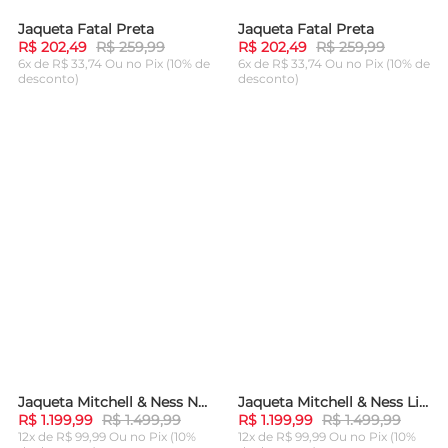
Jaqueta Fatal Preta
Jaqueta Fatal Preta
-
22%
-
22%
R$ 202,49
R$ 259,99
R$ 202,49
R$ 259,99
6x de R$ 33,74 Ou
no Pix (10% de
6x de R$ 33,74 Ou
no Pix (10% de
desconto)
desconto)
ADICIONAR AO
ADICIONAR AO
CARRINHO
CARRINHO
Jaqueta Mitchell & Ness NBA Big Face 4.0 Satin Jacket Chicago Bulls Preta
Jaqueta Mitchell & Ness Lightweight Satin Jacket Chicago Bulls Vermelha
-
20%
-
20%
R$ 1.199,99
R$ 1.499,99
R$ 1.199,99
R$ 1.499,99
12x de R$ 99,99 Ou
no Pix (10%
12x de R$ 99,99 Ou
no Pix (10%