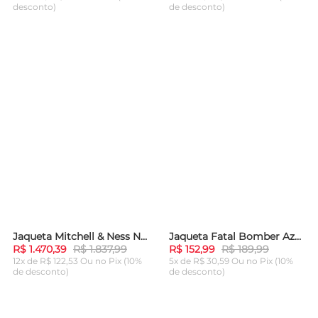
desconto)
de desconto)
ADICIONAR AO
ADICIONAR AO
CARRINHO
CARRINHO
Jaqueta Mitchell & Ness NFL Lightweight Satin Jacket Vintage Logo San Francisco 49Ers Branca
Jaqueta Fatal Bomber Azul Marinho
-
20%
-
19%
R$ 1.470,39
R$ 1.837,99
R$ 152,99
R$ 189,99
12x de R$ 122,53 Ou
no Pix (10%
5x de R$ 30,59 Ou
no Pix (10%
de desconto)
de desconto)
ADICIONAR AO
ADICIONAR AO
CARRINHO
CARRINHO