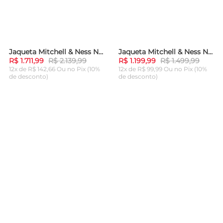
Jaqueta Mitchell & Ness NBA Authentic Warm Up Jacket New York Knicks 1996-97 Azul Royal
Jaqueta Mitchell & Ness NBA Big Face 4.0 Satin Jacket Boston Celtics Preta
-
20%
-
20%
R$ 1.711,99
R$ 2.139,99
R$ 1.199,99
R$ 1.499,99
12x de R$ 142,66 Ou
no Pix (10%
12x de R$ 99,99 Ou
no Pix (10%
de desconto)
de desconto)
ADICIONAR AO
ADICIONAR AO
CARRINHO
CARRINHO