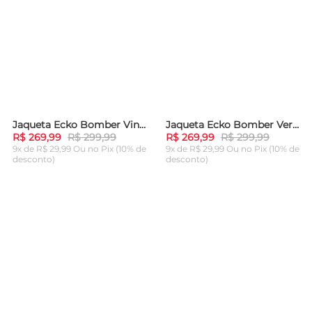
Jaqueta Ecko Bomber Vinho
Jaqueta Ecko Bomber Verde
-
10%
-
10%
R$ 269,99
R$ 299,99
R$ 269,99
R$ 299,99
9x de R$ 29,99 Ou
no Pix (10% de
9x de R$ 29,99 Ou
no Pix (10% de
desconto)
desconto)
ADICIONAR AO
ADICIONAR AO
CARRINHO
CARRINHO