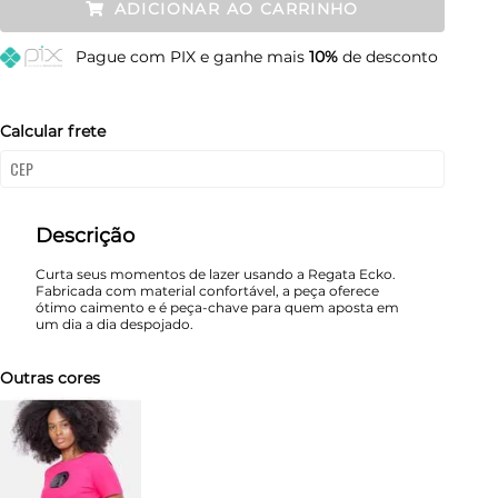
ADICIONAR AO CARRINHO
M
Restam mais de 6 itens
Pague
com PIX e ganhe mais
10%
de desconto
G
Restam mais de 6 itens
GG
Esgotado
Calcular frete
Descrição
Curta seus momentos de lazer usando a Regata Ecko.
Fabricada com material confortável, a peça oferece
ótimo caimento e é peça-chave para quem aposta em
um dia a dia despojado.
Outras cores