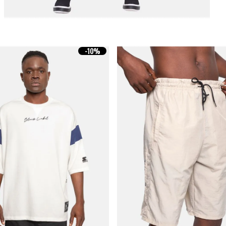
-
10%