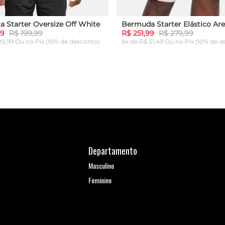
a Starter Oversize Off White
Bermuda Starter Elástico Are
99
R$ 199,99
R$ 251,99
R$ 279,99
 29,99 Ou
no Pix (10% de desconto)
8x de R$ 31,49 Ou
no Pix (10% de d
G
GG
P
M
G
GG
ICIONAR AO CARRINHO
ADICIONAR AO CARRI
Departamento
Masculino
Feminino