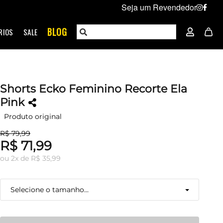
Seja um Revendedor
BLOG
RIOS
SALE
Shorts Ecko Feminino Recorte Ela
Pink
Produto original
R$ 79,99
R$ 71,99
ou
2
x
de
R$ 35,99
Selecione o tamanho...
P
Resta 1 item