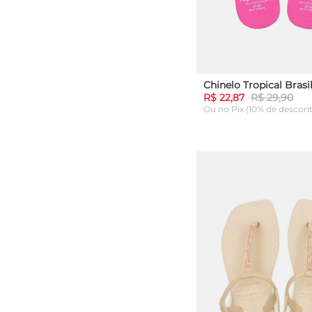
R$ 22,87
R$ 29,90
Ou
no Pix (10% de descon
27
29
ADICIONAR AO C