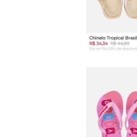
R$ 34,34
R$ 44,90
Ou
no Pix (10% de descon
39
ADICIONAR AO C