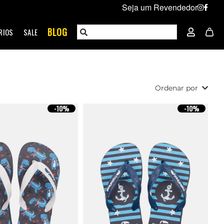
Seja um Revendedor
BLOG
RIOS
SALE
Ordenar por
-
10%
-
10%