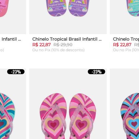
Chinelo Tropical Brasil Infantil Rosa
Chinelo Tropical Brasil Infantil Lilás Perolado
R$ 22,87
R$ 29,90
R$ 22,87
R$
to)
Ou
no Pix (10% de desconto)
Ou
no Pix (10
25
29
25
29
-
23%
-
23%
ARRINHO
ADICIONAR AO CARRINHO
ADICION