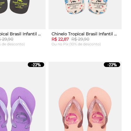
Chinelo Tropical Brasil Infantil Preto
Chinelo Tropical Brasil Infantil Bege
 29,90
R$ 22,87
R$ 29,90
% de desconto)
Ou
no Pix (10% de desconto)
29
25
27
29
31
-
23%
-
23%
AR AO CARRINHO
ADICIONAR AO CARRINHO