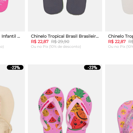
Chinelo Tropical Brasil Infantil Rosa
Chinelo Tropical Brasil Brasileiros Infantil Marinho
R$ 22,87
R$ 29,90
R$ 22,87
R$
to)
Ou
no Pix (10% de desconto)
Ou
no Pix (10
27
29
27
29
-
23%
-
23%
ARRINHO
ADICIONAR AO CARRINHO
ADICION