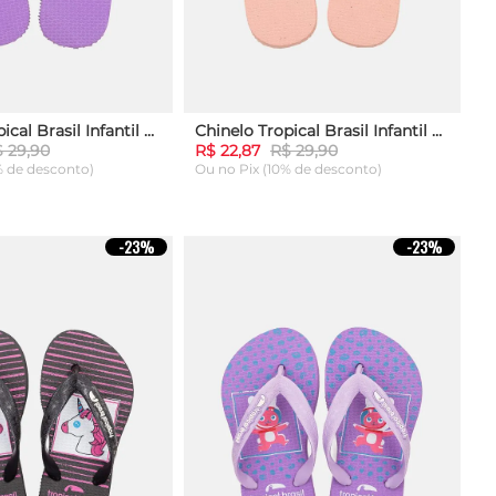
Chinelo Tropical Brasil Infantil Roxo
Chinelo Tropical Brasil Infantil Rosa
 29,90
R$ 22,87
R$ 29,90
% de desconto)
Ou
no Pix (10% de desconto)
29
31
25
27
29
31
-
23%
-
23%
AR AO CARRINHO
ADICIONAR AO CARRINHO