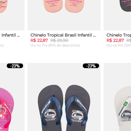
Chinelo Tropical Brasil Infantil Rosa
Chinelo Tropical Brasil Infantil Rosa
R$ 22,87
R$ 29,90
R$ 22,87
R$
to)
Ou
no Pix (10% de desconto)
Ou
no Pix (10
25
27
29
27
29
-
23%
-
23%
ARRINHO
ADICIONAR AO CARRINHO
ADICION