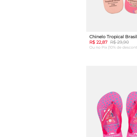
R$ 22,87
R$ 29,90
Ou
no Pix (10% de descon
27
29
ADICIONAR AO C