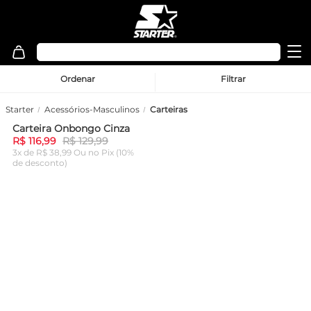
Ordenar
Filtrar
Starter
Acessórios-Masculinos
Carteiras
Carteira Onbongo Cinza
-
10%
R$ 116,99
R$ 129,99
3x de R$ 38,99 Ou
no Pix (10%
de desconto)
ADICIONAR AO
CARRINHO