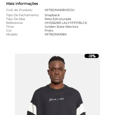
Mais informações
Cod. do Produto:
MITBONM08V0G1U
Tipo De Fechamento
Snapback
Tipo De Aba
Reta Estruturada
Referencia
HHSS6269-LALYYPPPBLCK
Time
Golden State Warriors
Cor
Preto
Modelo
MITBONM08V
10%
-
10%