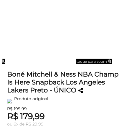
m
toque para zoom
Boné Mitchell & Ness NBA Champ
Is Here Snapback Los Angeles
Lakers Preto - ÚNICO
Produto original
R$ 199,99
R$ 179,99
ou
6
x
de
R$ 29,99