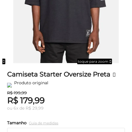
om
toque para zoom
Camiseta Starter Oversize Preta
Produto original
R$ 199,99
R$ 179,99
ou
6
x
de
R$ 29,99
Tamanho
Guia de medidas