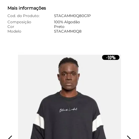
Mais informações
Cod. do Produto:
STACAMM0Q80G1P
Composição
100% Algodão
Cor
Preto
Modelo
STACAMM0Q8
10%
-
10%