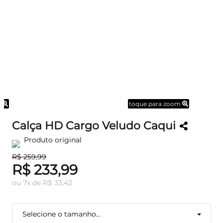
m
toque para zoom
Calça HD Cargo Veludo Caqui
Produto original
R$ 259,99
R$ 233,99
ou
7
x
de
R$ 33,42
Selecione o tamanho...