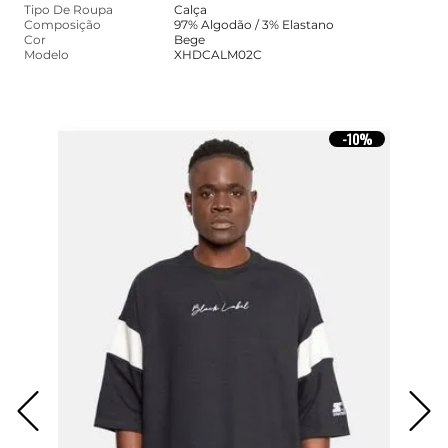
Tipo De Roupa
Calça
Composição
97% Algodão / 3% Elastano
Cor
Bege
Modelo
XHDCALM02C
10%
-
10%