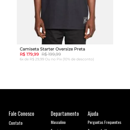
Camiseta Starter Oversize Preta
Cami
R$ 179,99
R$ 199,99
R$ 1
6x de R$ 29,99 Ou
no Pix (10% de desconto)
6x de
ADICIONAR AO CARRINHO
Fale Conosco
Departamento
Ajuda
Masculino
Perguntas Frequentes
Contato