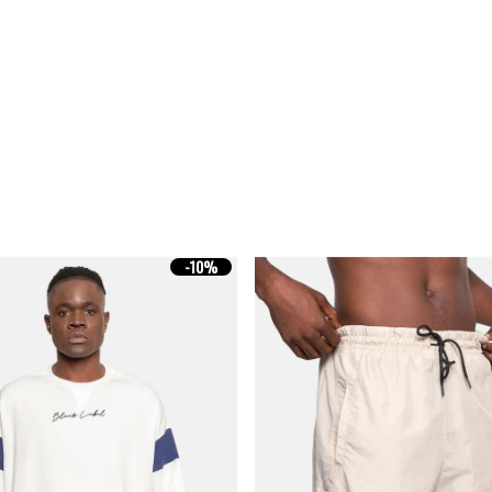
-
10%