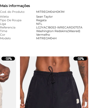
Mais informações
Cod. do Produto:
MITREGM04H0K1M
Atleta
Sean Taylor
Tipo De Roupa
Regata
Liga
NFL
Referencia
LGJYAC18053-WRECARD07STA
Time
Washington Redskins(Wasred)
Cor
Vermelho
Modelo
MITREGM04H
-
10%
-
10%