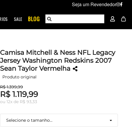
Seja um Revendedor
BLOG
RIOS
SALE
Camisa Mitchell & Ness NFL Legacy
Jersey Washington Redskins 2007
Sean Taylor Vermelha
Produto original
R$ 1.399,99
R$ 1.119,99
ou
12
x
de
R$ 93,33
Selecione o tamanho...