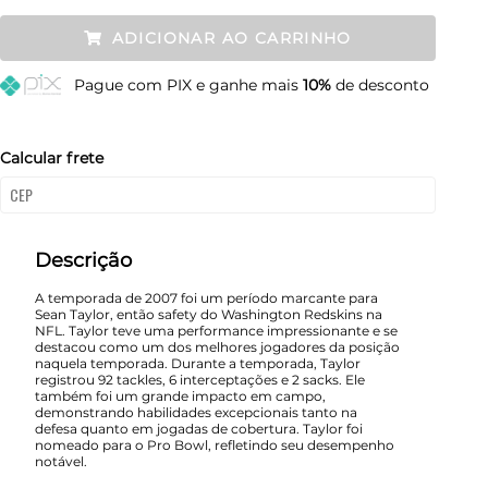
P
Esgotado
ADICIONAR AO CARRINHO
M
Resta 1 item
Pague
com PIX e ganhe mais
10%
de desconto
G
Esgotado
GG
Esgotado
Calcular frete
Descrição
A temporada de 2007 foi um período marcante para
Sean Taylor, então safety do Washington Redskins na
NFL. Taylor teve uma performance impressionante e se
destacou como um dos melhores jogadores da posição
naquela temporada. Durante a temporada, Taylor
registrou 92 tackles, 6 interceptações e 2 sacks. Ele
também foi um grande impacto em campo,
demonstrando habilidades excepcionais tanto na
defesa quanto em jogadas de cobertura. Taylor foi
nomeado para o Pro Bowl, refletindo seu desempenho
notável.