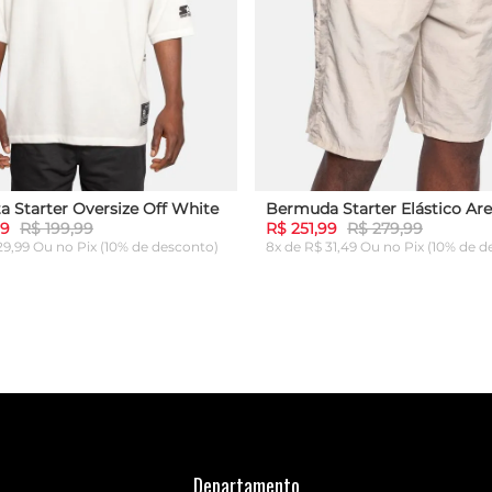
a Starter Oversize Off White
Bermuda Starter Elástico Are
99
R$ 199,99
R$ 251,99
R$ 279,99
 29,99 Ou
no Pix (10% de desconto)
8x de R$ 31,49 Ou
no Pix (10% de d
G
GG
P
M
G
GG
ICIONAR AO CARRINHO
ADICIONAR AO CARRI
Departamento