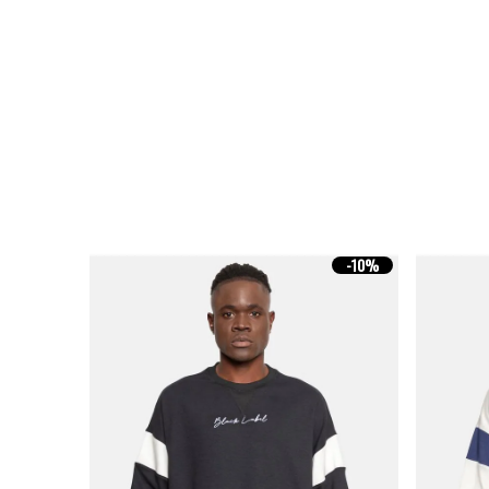
-
10%
-
10%