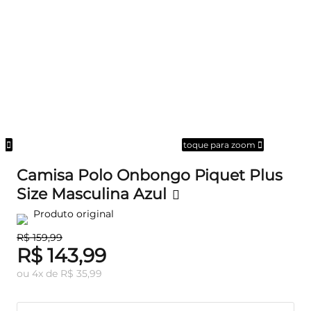
om
toque para zoom
Camisa Polo Onbongo Piquet Plus
Size Masculina Azul
Produto original
R$ 159,99
R$ 143,99
ou
4
x
de
R$ 35,99