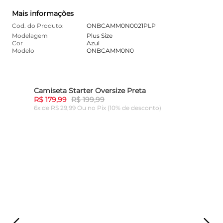
Mais informações
Cod. do Produto:
ONBCAMM0N0021PLP
Modelagem
Plus Size
Cor
Azul
Modelo
ONBCAMM0N0
Camiseta Starter Oversize Preta
10%
-
10%
R$ 179,99
R$ 199,99
6x de R$ 29,99 Ou
no Pix (10% de desconto)
ADICIONAR AO CARRINHO