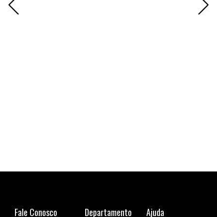
Cami
R$ 1
6x de
Fale Conosco
Departamento
Ajuda