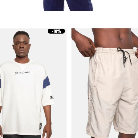
-
10%