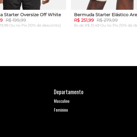
a Starter Oversize Off White
Bermuda Starter Elástico Are
99
R$ 199,99
R$ 251,99
R$ 279,99
 29,99 Ou
no Pix (10% de desconto)
8x de R$ 31,49 Ou
no Pix (10% de d
G
GG
P
M
G
GG
ICIONAR AO CARRINHO
ADICIONAR AO CARRI
Departamento
Masculino
Feminino