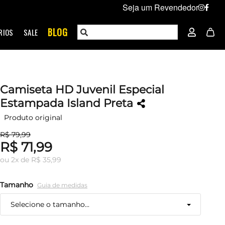
Seja um Revendedor
BLOG
RIOS
SALE
Camiseta HD Juvenil Especial
Estampada Island Preta
Produto original
R$ 79,99
R$ 71,99
ou
2
x
de
R$ 35,99
Tamanho
Guia de medidas
Selecione o tamanho...