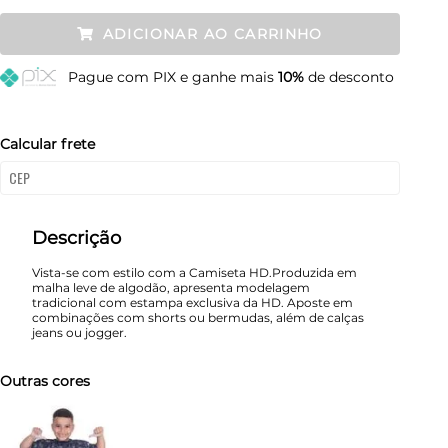
P
Restam mais de 6 itens
ADICIONAR AO CARRINHO
M
Restam mais de 6 itens
Pague
com PIX e ganhe mais
10%
de desconto
G
Restam mais de 6 itens
GG
Restam mais de 6 itens
Calcular frete
Descrição
Vista-se com estilo com a Camiseta HD.Produzida em
malha leve de algodão, apresenta modelagem
tradicional com estampa exclusiva da HD. Aposte em
combinações com shorts ou bermudas, além de calças
jeans ou jogger.
Outras cores