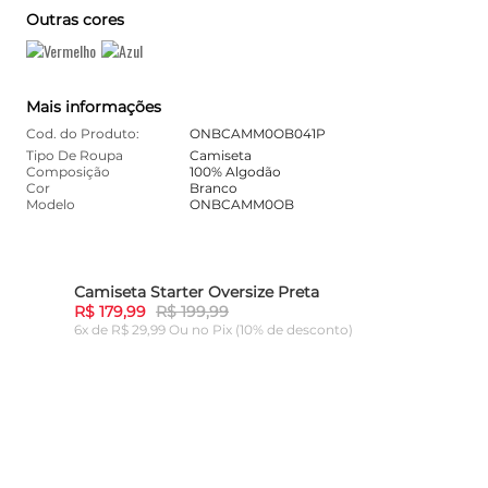
Outras cores
Mais informações
Cod. do Produto:
ONBCAMM0OB041P
Tipo De Roupa
Camiseta
Composição
100% Algodão
Cor
Branco
Modelo
ONBCAMM0OB
Camiseta Starter Oversize Preta
Cami
10%
-
10%
R$ 179,99
R$ 199,99
R$ 1
6x de R$ 29,99 Ou
no Pix (10% de desconto)
6x de
ADICIONAR AO CARRINHO