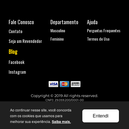
Fale Conosco
Departamento
Ajuda
Masculino
Perguntas Frequentes
Contato
Feminino
Termos de Uso
Seja um Revendedor
Blog
Facebook
Instagram
Copyright © 2019 All rights reserved.
CNPJ: 29.059.200/0001-00
Rua Coronel Antônio Marcelo, nº 110, Belenzinho - São Paulo, SP
Telefone para contato: (11) 99144-4129
Ao continuar nesse site, você concorda
faleconosco@urbane.com.br
Entendi
com os cookies que usamos para
melhorar sua experiência.
Saiba mais.