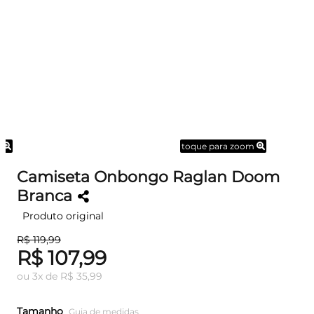
m
toque para zoom
Camiseta Onbongo Raglan Doom
Branca
Produto original
R$ 119,99
R$ 107,99
ou
3
x
de
R$ 35,99
Tamanho
Guia de medidas