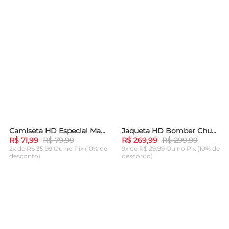
Camiseta HD Especial Marrom
Jaqueta HD Bomber Chumbo
-
10%
-
10%
R$ 71,99
R$ 79,99
R$ 269,99
R$ 299,99
2x de R$ 35,99 Ou
no Pix (10% de
9x de R$ 29,99 Ou
no Pix (10% de
desconto)
desconto)
ADICIONAR AO
ADICIONAR AO
CARRINHO
CARRINHO