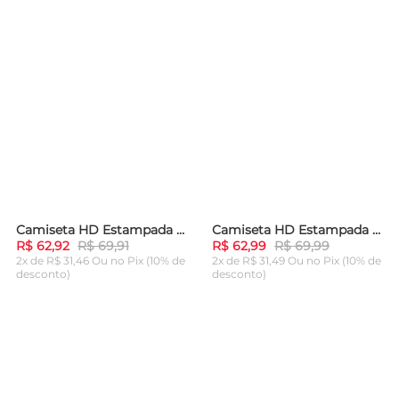
Camiseta HD Estampada Be Surf Coral
Camiseta HD Estampada Sculp Preta
-
10%
-
10%
R$ 62,92
R$ 69,91
R$ 62,99
R$ 69,99
2x de R$ 31,46 Ou
no Pix (10% de
2x de R$ 31,49 Ou
no Pix (10% de
desconto)
desconto)
ADICIONAR AO
ADICIONAR AO
CARRINHO
CARRINHO