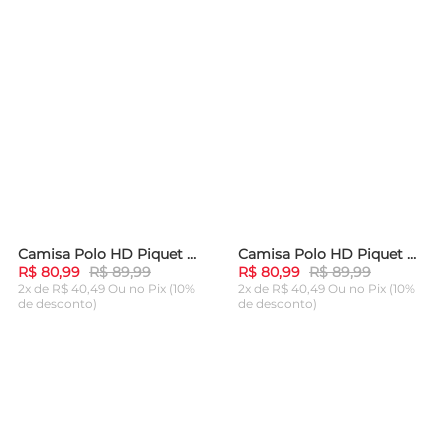
Camisa Polo HD Piquet Waves Verde
Camisa Polo HD Piquet Waves Azul Marinho
-
10%
-
10%
R$ 80,99
R$ 89,99
R$ 80,99
R$ 89,99
2x de R$ 40,49 Ou
no Pix (10%
2x de R$ 40,49 Ou
no Pix (10%
de desconto)
de desconto)
ADICIONAR AO
ADICIONAR AO
CARRINHO
CARRINHO