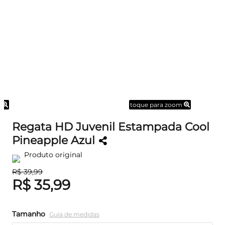
m
toque para zoom
Regata HD Juvenil Estampada Cool
Pineapple Azul
Produto original
R$ 39,99
R$ 35,99
Tamanho
Guia de medidas