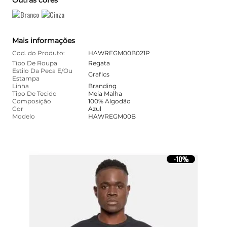
Mais informações
Cod. do Produto:
HAWREGM00B021P
Tipo De Roupa
Regata
Estilo Da Peca E/Ou
Grafics
Estampa
Linha
Branding
Tipo De Tecido
Meia Malha
Composição
100% Algodão
Cor
Azul
Modelo
HAWREGM00B
10%
-
10%