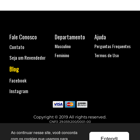
Fale Conosco
Departamento
Ajuda
Masculino
Perguntas Frequentes
Contato
Feminino
Termos de Uso
Seja um Revendedor
Blog
Facebook
Instagram
Copyright © 2019 All rights reserved.
CNPJ: 29.059.200/0001-00
Rua Coronel Antônio Marcelo, nº 110, Belenzinho - São Paulo, SP
Telefone para contato: (11) 99144-4129
Ao continuar nesse site, você concorda
faleconosco@urbane.com.br
Entendi
com os cookies que usamos para