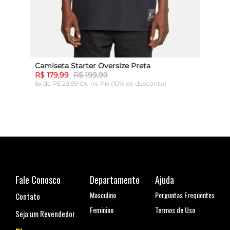
Camiseta Starter Oversize Preta
Cami
R$ 179,99
R$ 199,99
R$ 1
6x de R$ 29,99 Ou
no Pix (10% de desconto)
6x de
ADICIONAR AO CARRINHO
Fale Conosco
Departamento
Ajuda
Masculino
Perguntas Frequentes
Contato
Feminino
Termos de Uso
Seja um Revendedor