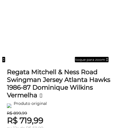
om
toque para zoom
Regata Mitchell & Ness Road
Swingman Jersey Atlanta Hawks
1986-87 Dominique Wilkins
Vermelha
Produto original
R$ 899,99
R$ 719,99
ou
12
x
de
R$ 59,99