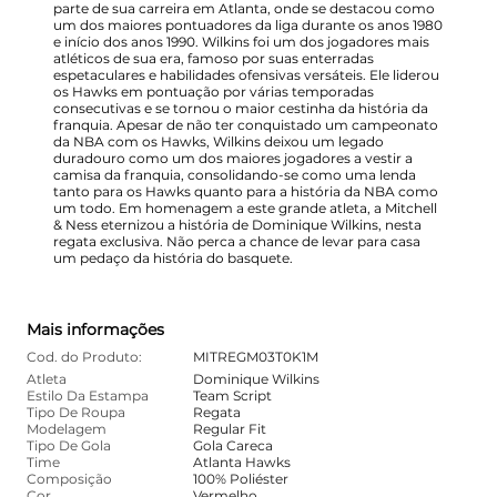
parte de sua carreira em Atlanta, onde se destacou como
um dos maiores pontuadores da liga durante os anos 1980
e início dos anos 1990. Wilkins foi um dos jogadores mais
atléticos de sua era, famoso por suas enterradas
espetaculares e habilidades ofensivas versáteis. Ele liderou
os Hawks em pontuação por várias temporadas
consecutivas e se tornou o maior cestinha da história da
franquia. Apesar de não ter conquistado um campeonato
da NBA com os Hawks, Wilkins deixou um legado
duradouro como um dos maiores jogadores a vestir a
camisa da franquia, consolidando-se como uma lenda
tanto para os Hawks quanto para a história da NBA como
um todo. Em homenagem a este grande atleta, a Mitchell
& Ness eternizou a história de Dominique Wilkins, nesta
regata exclusiva. Não perca a chance de levar para casa
um pedaço da história do basquete.
Mais informações
Cod. do Produto:
MITREGM03T0K1M
Atleta
Dominique Wilkins
Estilo Da Estampa
Team Script
Tipo De Roupa
Regata
Modelagem
Regular Fit
Tipo De Gola
Gola Careca
Time
Atlanta Hawks
Composição
100% Poliéster
Cor
Vermelho