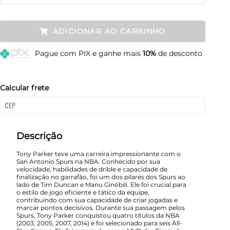
P
Esgotado
ADICIONAR AO CARRINHO
M
Resta 1 item
Pague
com PIX e ganhe mais
10%
de desconto
G
Restam mais de 6 itens
GG
Esgotado
Calcular frete
XGG
Resta 1 item
Descrição
Tony Parker teve uma carreira impressionante com o
San Antonio Spurs na NBA. Conhecido por sua
velocidade, habilidades de drible e capacidade de
finalização no garrafão, foi um dos pilares dos Spurs ao
lado de Tim Duncan e Manu Ginóbili. Ele foi crucial para
o estilo de jogo eficiente e tático da equipe,
contribuindo com sua capacidade de criar jogadas e
marcar pontos decisivos. Durante sua passagem pelos
Spurs, Tony Parker conquistou quatro títulos da NBA
(2003, 2005, 2007, 2014) e foi selecionado para seis All-