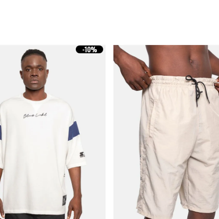
-
10%