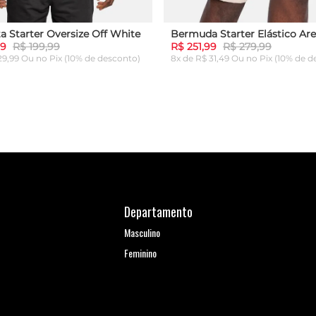
a Starter Oversize Off White
Bermuda Starter Elástico Are
99
R$ 199,99
R$ 251,99
R$ 279,99
 29,99 Ou
no Pix (10% de desconto)
8x de R$ 31,49 Ou
no Pix (10% de d
G
GG
P
M
G
GG
ICIONAR AO CARRINHO
ADICIONAR AO CARRI
Departamento
Masculino
Feminino