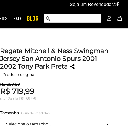
Seja um Revendedor
BLOG
RIOS
SALE
Regata Mitchell & Ness Swingman
Jersey San Antonio Spurs 2001-
2002 Tony Park Preta
Produto original
R$ 899,99
R$ 719,99
ou
12
x
de
R$ 59,99
Tamanho
Guia de medidas
Selecione o tamanho...