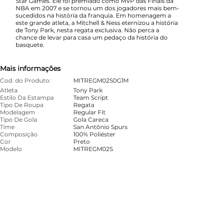
Star Games. Ele foi premiado como MVP das Finais da
NBA em 2007 e se tornou um dos jogadores mais bem-
sucedidos na história da franquia. Em homenagem a
este grande atleta, a Mitchell & Ness eternizou a história
de Tony Park, nesta regata exclusiva. Não perca a
chance de levar para casa um pedaço da história do
basquete.
Mais informações
Cod. do Produto:
MITREGM02S0G1M
Atleta
Tony Park
Estilo Da Estampa
Team Script
Tipo De Roupa
Regata
Modelagem
Regular Fit
Tipo De Gola
Gola Careca
Time
San Antônio Spurs
Composição
100% Poliéster
Cor
Preto
Modelo
MITREGM02S