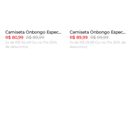
Camiseta Onbongo Especial Estampada Cinza Mescla Claro
Camiseta Onbongo Especial Estampada Vermelha
-
10%
-
10%
R$ 80,99
R$ 89,99
R$ 89,99
R$ 99,99
2x de R$ 40,49 Ou
no Pix (10%
3x de R$ 29,99 Ou
no Pix (10% de
de desconto)
desconto)
ADICIONAR AO
ADICIONAR AO
CARRINHO
CARRINHO