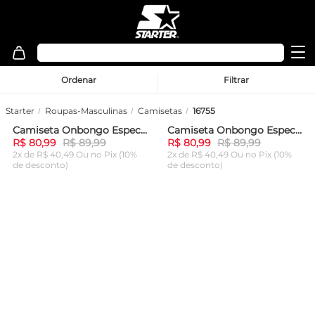
Ordenar
Filtrar
Starter
Roupas-Masculinas
Camisetas
16755
Camiseta Onbongo Especial Vermelha
Camiseta Onbongo Especial Estampada Preta
-
10%
-
10%
R$ 80,99
R$ 89,99
R$ 80,99
R$ 89,99
2x de R$ 40,49 Ou
no Pix (10%
2x de R$ 40,49 Ou
no Pix (10%
de desconto)
de desconto)
ADICIONAR AO
ADICIONAR AO
CARRINHO
CARRINHO