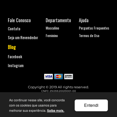
Fale Conosco
Departamento
Ajuda
Masculino
Perguntas Frequentes
Contato
Feminino
Termos de Uso
Seja um Revendedor
Blog
Facebook
Instagram
Copyright © 2019 All rights reserved.
CNPJ: 29.059.200/0001-00
Rua Coronel Antônio Marcelo, nº 110, Belenzinho - São Paulo, SP
Telefone para contato: (11) 99144-4129
Ao continuar nesse site, você concorda
faleconosco@urbane.com.br
Entendi
com os cookies que usamos para
melhorar sua experiência.
Saiba mais.