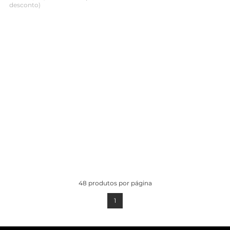
desconto)
ADICIONAR AO
CARRINHO
48
produtos por página
1