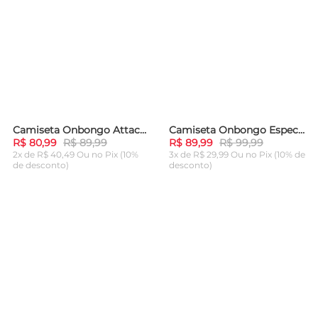
Camiseta Onbongo Attack Azul
Camiseta Onbongo Especial Com Listras Preta
-
10%
-
10%
R$ 80,99
R$ 89,99
R$ 89,99
R$ 99,99
2x de R$ 40,49 Ou
no Pix (10%
3x de R$ 29,99 Ou
no Pix (10% de
de desconto)
desconto)
ADICIONAR AO
ADICIONAR AO
CARRINHO
CARRINHO