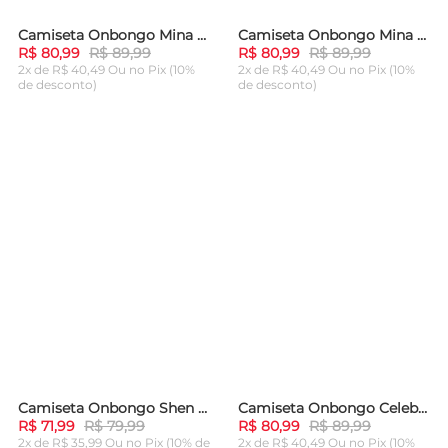
Camiseta Onbongo Mina Branca
Camiseta Onbongo Mina Preta
-
10%
-
10%
R$ 80,99
R$ 89,99
R$ 80,99
R$ 89,99
2x de R$ 40,49 Ou
no Pix (10%
2x de R$ 40,49 Ou
no Pix (10%
de desconto)
de desconto)
ADICIONAR AO
ADICIONAR AO
CARRINHO
CARRINHO
Camiseta Onbongo Shen Preta
Camiseta Onbongo Celebrate Off White
-
10%
-
10%
R$ 71,99
R$ 79,99
R$ 80,99
R$ 89,99
2x de R$ 35,99 Ou
no Pix (10% de
2x de R$ 40,49 Ou
no Pix (10%