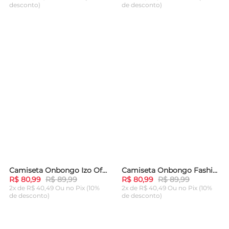
desconto)
de desconto)
ADICIONAR AO
ADICIONAR AO
CARRINHO
CARRINHO
Camiseta Onbongo Izo Off White
Camiseta Onbongo Fashion Cinza Mescla
-
10%
-
10%
R$ 80,99
R$ 89,99
R$ 80,99
R$ 89,99
2x de R$ 40,49 Ou
no Pix (10%
2x de R$ 40,49 Ou
no Pix (10%
de desconto)
de desconto)
ADICIONAR AO
ADICIONAR AO
CARRINHO
CARRINHO