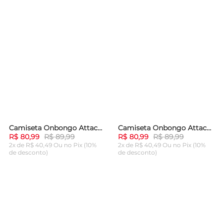
Camiseta Onbongo Attack Off White
Camiseta Onbongo Attack Cinza Mescla
-
10%
-
10%
R$ 80,99
R$ 89,99
R$ 80,99
R$ 89,99
2x de R$ 40,49 Ou
no Pix (10%
2x de R$ 40,49 Ou
no Pix (10%
de desconto)
de desconto)
ADICIONAR AO
ADICIONAR AO
CARRINHO
CARRINHO