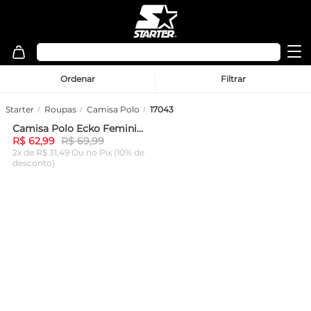
Ordenar
Filtrar
Starter
Roupas
Camisa Polo
17043
Camisa Polo Ecko Feminina Cropped Especial Azul Claro
-
10%
R$ 62,99
R$ 69,99
2x de R$ 31,49 Ou
no Pix (10% de
desconto)
ADICIONAR AO
CARRINHO