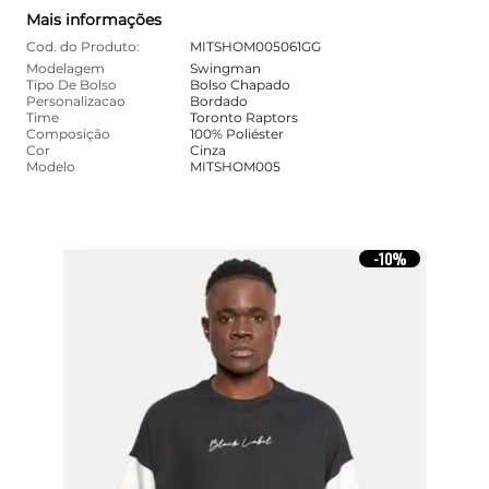
Mais informações
Cod. do Produto:
MITSHOM005061GG
Modelagem
Swingman
Tipo De Bolso
Bolso Chapado
Personalizacao
Bordado
Time
Toronto Raptors
Composição
100% Poliéster
Cor
Cinza
Modelo
MITSHOM005
10%
-
10%