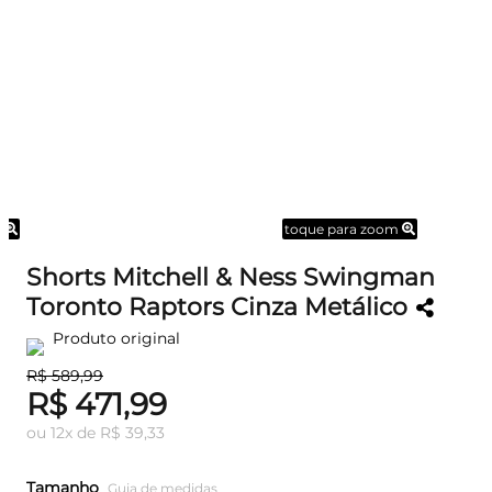
m
toque para zoom
Shorts Mitchell & Ness Swingman
Toronto Raptors Cinza Metálico
Produto original
R$ 589,99
R$ 471,99
ou
12
x
de
R$ 39,33
Tamanho
Guia de medidas